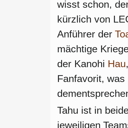
wisst schon, de
kürzlich von L
Anführer der
To
mächtige Kriege
der Kanohi
Hau
Fanfavorit, was
dementsprechen
Tahu ist in bei
jeweiligen Teams