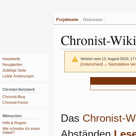
Projektseite
Diskussion
Chronist-Wik
Hauptseite
Version vom 13. August 2020, 17
(
Unterschied
)
← Nächstältere Ver
Neuigkeiten
Zufällige Seite
Letzte Änderungen
Zur
Zur
Navigation
Suche
Chronist-Netzwerk
springen
springen
Chronist-Blog
Chronist-Forum
Das
Chronist-W
Mitmachen
Hilfe & Regeln
Wie schreibe ich einen
Abständen
Lese
Artikel?