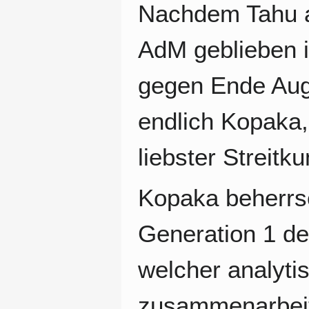
Nachdem Tahu a
AdM geblieben is
gegen Ende Augu
endlich Kopaka,
liebster Streit
Kopaka beherrsc
Generation 1 der
welcher analyti
zusammenarbeite