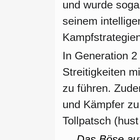
und wurde sogar
seinem intellig
Kampfstrategien
In Generation 2
Streitigkeiten m
zu führen. Zude
und Kämpfer zu 
Tollpatsch (hust h
„
Das Böse auf 