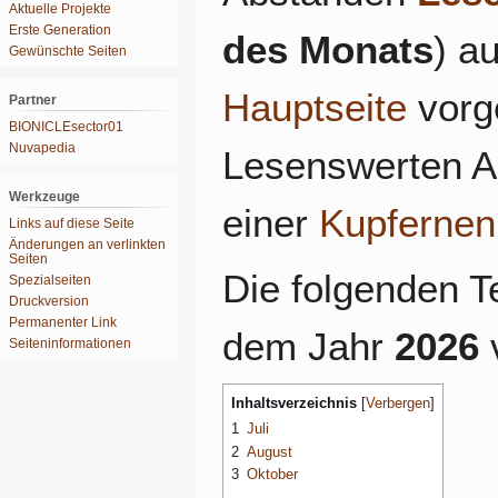
Aktuelle Projekte
Erste Generation
des Monats
) a
Gewünschte Seiten
Hauptseite
vorge
Partner
BIONICLEsector01
Nuvapedia
Lesenswerten Art
Werkzeuge
einer
Kupfernen
Links auf diese Seite
Änderungen an verlinkten
Seiten
Die folgenden T
Spezialseiten
Druckversion
Permanenter Link
dem Jahr
2026
v
Seiten­­informationen
Inhaltsverzeichnis
1
Juli
2
August
3
Oktober