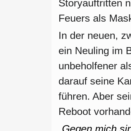
Storyauftritten 
Feuers als Mask
In der neuen, z
ein Neuling im 
unbeholfener al
darauf seine Ka
führen. Aber se
Reboot vorhand
„
Gegen mich sin