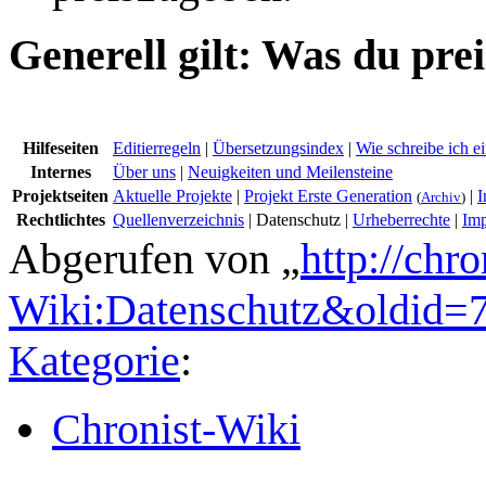
Generell gilt: Was du prei
Hilfeseiten
Editierregeln
|
Übersetzungsindex
|
Wie schreibe ich e
Internes
Über uns
|
Neuigkeiten und Meilensteine
Projektseiten
Aktuelle Projekte
|
Projekt Erste Generation
|
I
(
Archiv
)
Rechtlichtes
Quellenverzeichnis
|
Datenschutz
|
Urheberrechte
|
Im
Abgerufen von „
http://chr
Wiki:Datenschutz&oldid=
Kategorie
:
Chronist-Wiki