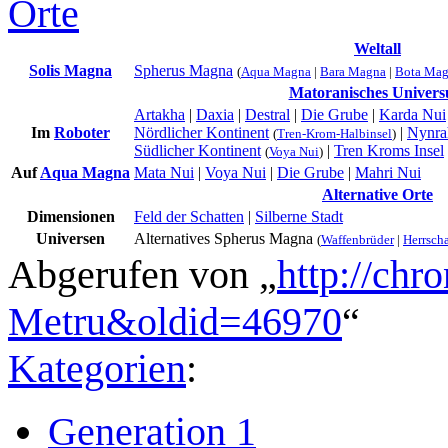
Orte
Weltall
Solis Magna
Spherus Magna
(
Aqua Magna
|
Bara Magna
|
Bota Ma
Matoranisches Univer
Artakha
|
Daxia
|
Destral
|
Die Grube
|
Karda Nui
Im
Roboter
Nördlicher Kontinent
|
Nynra
(
Tren-Krom-Halbinsel
)
Südlicher Kontinent
|
Tren Kroms Insel
(
Voya Nui
)
Auf
Aqua Magna
Mata Nui
|
Voya Nui
|
Die Grube
|
Mahri Nui
Alternative Orte
Dimensionen
Feld der Schatten
|
Silberne Stadt
Universen
Alternatives Spherus Magna
(
Waffenbrüder
|
Herrscha
Abgerufen von „
http://chr
Metru&oldid=46970
“
Kategorien
:
Generation 1