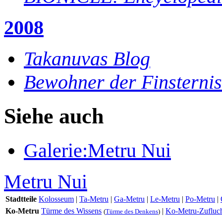
2008
Takanuvas Blog
Bewohner der Finsternis
Siehe auch
Galerie:Metru Nui
Metru Nui
Stadtteile
Kolosseum
|
Ta-Metru
|
Ga-Metru
|
Le-Metru
|
Po-Metru
|
Ko-Metru
Türme des Wissens
|
Ko-Metru-Zufluch
(
Türme des Denkens
)