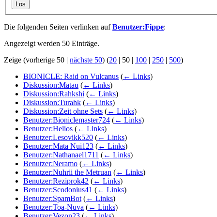
Los
Die folgenden Seiten verlinken auf
Benutzer:Fippe
:
Angezeigt werden 50 Einträge.
Zeige (
vorherige 50
|
nächste 50
) (
20
|
50
|
100
|
250
|
500
)
BIONICLE: Raid on Vulcanus
(
← Links
)
Diskussion:Matau
(
← Links
)
Diskussion:Rahkshi
(
← Links
)
Diskussion:Turahk
(
← Links
)
Diskussion:Zeit ohne Sets
(
← Links
)
Benutzer:Bioniclemaster724
(
← Links
)
Benutzer:Helios
(
← Links
)
Benutzer:Lesovikk520
(
← Links
)
Benutzer:Mata Nui123
(
← Links
)
Benutzer:Nathanael1711
(
← Links
)
Benutzer:Neramo
(
← Links
)
Benutzer:Nuhrii the Metruan
(
← Links
)
Benutzer:Reziprok42
(
← Links
)
Benutzer:Scodonius41
(
← Links
)
Benutzer:SpamBot
(
← Links
)
Benutzer:Toa-Nuva
(
← Links
)
Benutzer:Vezon23
(
← Links
)