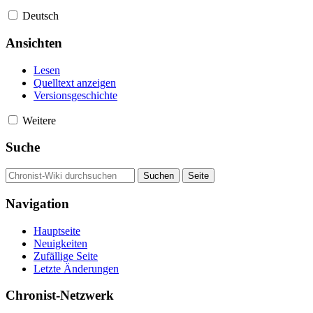
Deutsch
Ansichten
Lesen
Quelltext anzeigen
Versionsgeschichte
Weitere
Suche
Navigation
Hauptseite
Neuigkeiten
Zufällige Seite
Letzte Änderungen
Chronist-Netzwerk