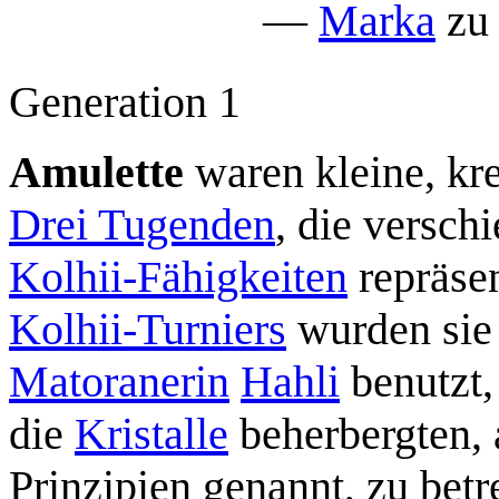
—
Marka
z
Generation 1
Amulette
waren kleine, kre
Drei Tugenden
, die versc
Kolhii-Fähigkeiten
repräse
Kolhii-Turniers
wurden sie
Matoranerin
Hahli
benutzt,
die
Kristalle
beherbergten, 
Prinzipien genannt, zu betr