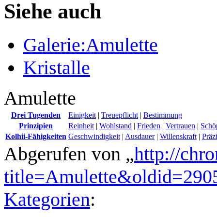
Siehe auch
Galerie:Amulette
Kristalle
Amulette
Drei Tugenden
Einigkeit
|
Treuepflicht
|
Bestimmung
Prinzipien
Reinheit
|
Wohlstand
|
Frieden
|
Vertrauen
|
Schö
Kolhii-Fähigkeiten
Geschwindigkeit
|
Ausdauer
|
Willenskraft
|
Präz
Abgerufen von „
http://chr
title=Amulette&oldid=290
Kategorien
: