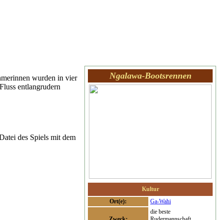
Ngalawa-Bootsrennen
merinnen wurden in vier
Fluss entlangrudern
Datei des Spiels mit dem
Kultur
Ort(e):
Ga-Wahi
die beste
Zweck:
Rudermannschaft