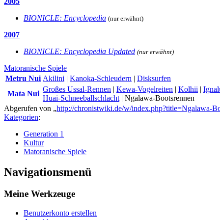
2005
BIONICLE: Encyclopedia
(nur erwähnt)
2007
BIONICLE: Encyclopedia Updated
(nur erwähnt)
Matoranische Spiele
Metru Nui
Akilini
|
Kanoka-Schleudern
|
Disksurfen
Großes Ussal-Rennen
|
Kewa-Vogelreiten
|
Kolhii
|
Igna
Mata Nui
Huai-Schneeballschlacht
|
Ngalawa-Bootsrennen
Abgerufen von „
http://chronistwiki.de/w/index.php?title=Ngalawa
Kategorien
:
Generation 1
Kultur
Matoranische Spiele
Navigationsmenü
Meine Werkzeuge
Benutzerkonto erstellen