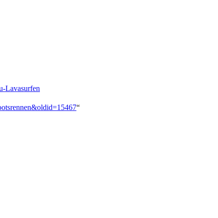
lu-Lavasurfen
-Bootsrennen&oldid=15467
“