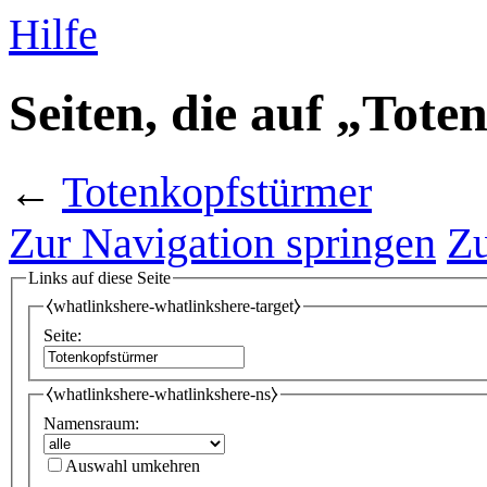
Hilfe
Seiten, die auf „Tot
←
Totenkopfstürmer
Zur Navigation springen
Zu
Links auf diese Seite
⧼whatlinkshere-whatlinkshere-target⧽
Seite:
⧼whatlinkshere-whatlinkshere-ns⧽
Namensraum:
Auswahl umkehren