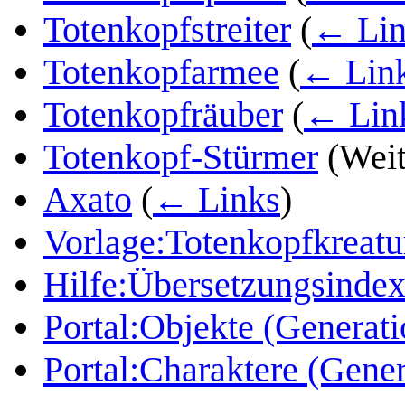
Totenkopfstreiter
(
← Lin
Totenkopfarmee
(
← Lin
Totenkopfräuber
(
← Lin
Totenkopf-Stürmer
(Weit
Axato
(
← Links
)
Vorlage:Totenkopfkreat
Hilfe:Übersetzungsinde
Portal:Objekte (Generati
Portal:Charaktere (Gener