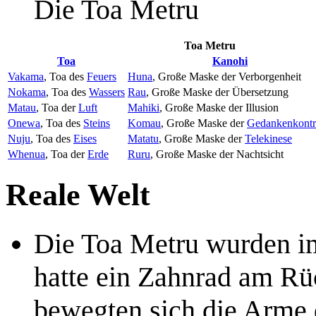
Die Toa Metru
Toa Metru
Toa
Kanohi
Vakama
, Toa des
Feuers
Huna
, Große Maske der Verborgenheit
Nokama
, Toa des
Wassers
Rau
, Große Maske der Übersetzung
Matau
, Toa der
Luft
Mahiki
, Große Maske der Illusion
Onewa
, Toa des
Steins
Komau
, Große Maske der
Gedankenkontr
Nuju
, Toa des
Eises
Matatu
, Große Maske der
Telekinese
Whenua
, Toa der
Erde
Ruru
, Große Maske der Nachtsicht
Reale Welt
Die Toa Metru wurden i
hatte ein Zahnrad am Rü
bewegten sich die Arme 