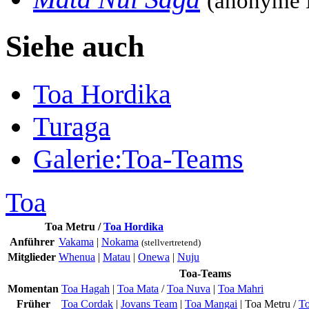
(anonyme 
Siehe auch
Toa Hordika
Turaga
Galerie:Toa-Teams
Toa
Toa Metru
/
Toa Hordika
Anführer
Vakama
|
Nokama
(stellvertretend)
Mitglieder
Whenua
|
Matau
|
Onewa
|
Nuju
Toa-Teams
Momentan
Toa Hagah
|
Toa Mata
/
Toa Nuva
|
Toa Mahri
Früher
Toa Cordak
|
Jovans Team
|
Toa Mangai
|
Toa Metru
/
To