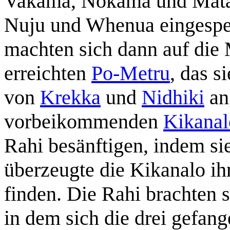
Vakama, Nokama und Matau
Nuju und Whenua eingesper
machten sich dann auf die 
erreichten
Po-Metru
, das s
von
Krekka
und
Nidhiki
an
vorbeikommenden
Kikanal
Rahi besänftigen, indem si
überzeugte die Kikanalo ih
finden. Die Rahi brachten 
in dem sich die drei gefan