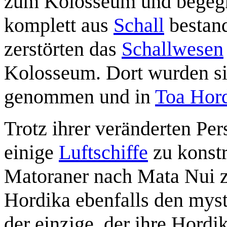
zum Kolosseum und begegn
komplett aus
Schall
bestand
zerstörten das
Schallwesen
Kolosseum. Dort wurden s
genommen und in
Toa Hor
Trotz ihrer veränderten Pe
einige
Luftschiffe
zu konstr
Matoraner nach Mata Nui zu
Hordika ebenfalls den mys
der einzige, der ihre Hor